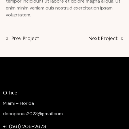
tempor incididunt ut labore et dolore magna aliqua. Ut
enim minim veniam quis nostrud exercitation ipsam
voluptatem.
Prev Project
Next Project
Office
Miami – Florida
decopanas2023@gmail.com
+1 (561) 206-2678